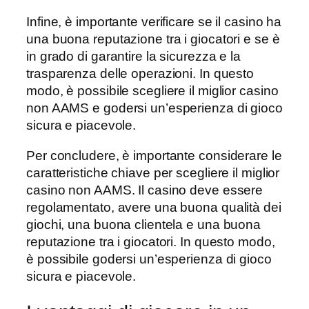
Infine, è importante verificare se il casino ha
una buona reputazione tra i giocatori e se è
in grado di garantire la sicurezza e la
trasparenza delle operazioni. In questo
modo, è possibile scegliere il miglior casino
non AAMS e godersi un’esperienza di gioco
sicura e piacevole.
Per concludere, è importante considerare le
caratteristiche chiave per scegliere il miglior
casino non AAMS. Il casino deve essere
regolamentato, avere una buona qualità dei
giochi, una buona clientela e una buona
reputazione tra i giocatori. In questo modo,
è possibile godersi un’esperienza di gioco
sicura e piacevole.