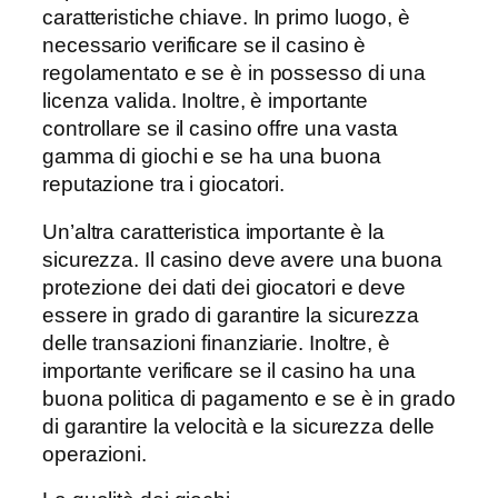
caratteristiche chiave. In primo luogo, è
necessario verificare se il casino è
regolamentato e se è in possesso di una
licenza valida. Inoltre, è importante
controllare se il casino offre una vasta
gamma di giochi e se ha una buona
reputazione tra i giocatori.
Un’altra caratteristica importante è la
sicurezza. Il casino deve avere una buona
protezione dei dati dei giocatori e deve
essere in grado di garantire la sicurezza
delle transazioni finanziarie. Inoltre, è
importante verificare se il casino ha una
buona politica di pagamento e se è in grado
di garantire la velocità e la sicurezza delle
operazioni.