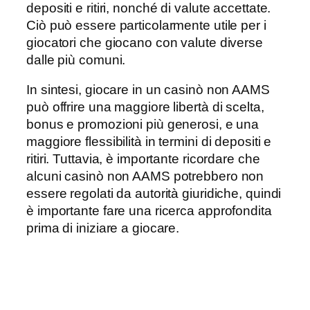
depositi e ritiri, nonché di valute accettate.
Ciò può essere particolarmente utile per i
giocatori che giocano con valute diverse
dalle più comuni.
In sintesi, giocare in un casinò non AAMS
può offrire una maggiore libertà di scelta,
bonus e promozioni più generosi, e una
maggiore flessibilità in termini di depositi e
ritiri. Tuttavia, è importante ricordare che
alcuni casinò non AAMS potrebbero non
essere regolati da autorità giuridiche, quindi
è importante fare una ricerca approfondita
prima di iniziare a giocare.