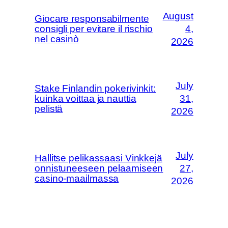
August
Giocare responsabilmente
consigli per evitare il rischio
4,
nel casinò
2026
July
Stake Finlandin pokerivinkit:
kuinka voittaa ja nauttia
31,
pelistä
2026
July
Hallitse pelikassaasi Vinkkejä
onnistuneeseen pelaamiseen
27,
casino-maailmassa
2026