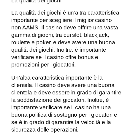
La qualità dei giochi
La qualità dei giochi è un’altra caratteristica
importante per scegliere il miglior casino
non AAMS. Il casino deve offrire una vasta
gamma di giochi, tra cui slot, blackjack,
roulette e poker, e deve avere una buona
qualità dei giochi. Inoltre, è importante
verificare se il casino offre bonus e
promozioni per i giocatori.
Un’altra caratteristica importante è la
clientela. Il casino deve avere una buona
clientela e deve essere in grado di garantire
la soddisfazione dei giocatori. Inoltre, è
importante verificare se il casino ha una
buona politica di sostegno per i giocatori e
se è in grado di garantire la velocità e la
sicurezza delle operazioni.