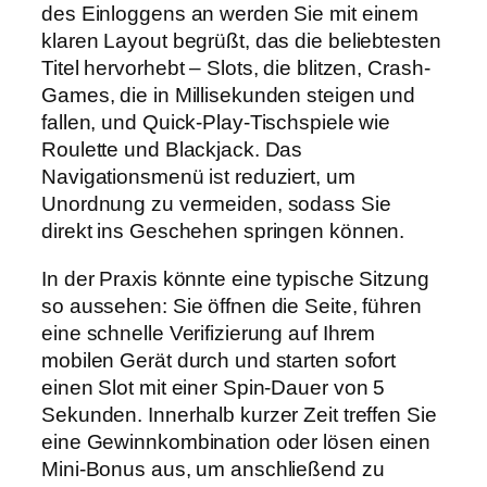
des Einloggens an werden Sie mit einem
klaren Layout begrüßt, das die beliebtesten
Titel hervorhebt – Slots, die blitzen, Crash-
Games, die in Millisekunden steigen und
fallen, und Quick-Play-Tischspiele wie
Roulette und Blackjack. Das
Navigationsmenü ist reduziert, um
Unordnung zu vermeiden, sodass Sie
direkt ins Geschehen springen können.
In der Praxis könnte eine typische Sitzung
so aussehen: Sie öffnen die Seite, führen
eine schnelle Verifizierung auf Ihrem
mobilen Gerät durch und starten sofort
einen Slot mit einer Spin-Dauer von 5
Sekunden. Innerhalb kurzer Zeit treffen Sie
eine Gewinnkombination oder lösen einen
Mini-Bonus aus, um anschließend zu