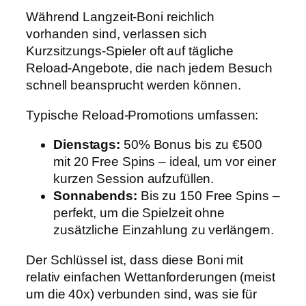
Während Langzeit-Boni reichlich
vorhanden sind, verlassen sich
Kurzsitzungs-Spieler oft auf tägliche
Reload-Angebote, die nach jedem Besuch
schnell beansprucht werden können.
Typische Reload-Promotions umfassen:
Dienstags:
50% Bonus bis zu €500
mit 20 Free Spins – ideal, um vor einer
kurzen Session aufzufüllen.
Sonnabends:
Bis zu 150 Free Spins –
perfekt, um die Spielzeit ohne
zusätzliche Einzahlung zu verlängern.
Der Schlüssel ist, dass diese Boni mit
relativ einfachen Wettanforderungen (meist
um die 40x) verbunden sind, was sie für