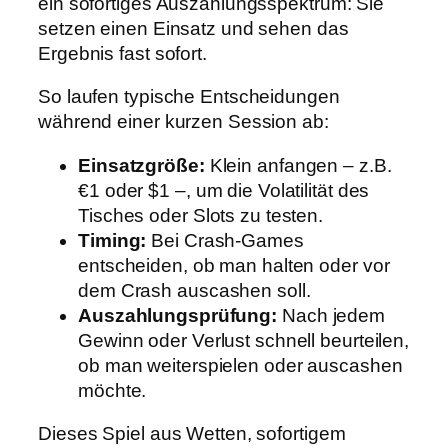
ein sofortiges Auszahlungsspektrum: Sie
setzen einen Einsatz und sehen das
Ergebnis fast sofort.
So laufen typische Entscheidungen
während einer kurzen Session ab:
Einsatzgröße:
Klein anfangen – z.B.
€1 oder $1 –, um die Volatilität des
Tisches oder Slots zu testen.
Timing:
Bei Crash-Games
entscheiden, ob man halten oder vor
dem Crash auscashen soll.
Auszahlungsprüfung:
Nach jedem
Gewinn oder Verlust schnell beurteilen,
ob man weiterspielen oder auscashen
möchte.
Dieses Spiel aus Wetten, sofortigem