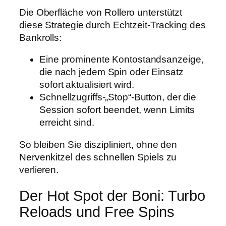
Die Oberfläche von Rollero unterstützt
diese Strategie durch Echtzeit-Tracking des
Bankrolls:
Eine prominente Kontostandsanzeige,
die nach jedem Spin oder Einsatz
sofort aktualisiert wird.
Schnellzugriffs-„Stop“-Button, der die
Session sofort beendet, wenn Limits
erreicht sind.
So bleiben Sie diszipliniert, ohne den
Nervenkitzel des schnellen Spiels zu
verlieren.
Der Hot Spot der Boni: Turbo
Reloads und Free Spins