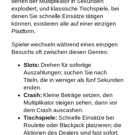
denen der Multiplikator in Sekunden
explodiert, und klassische Tischspiele, bei
denen Sie schnelle Einsätze tätigen
können, existieren alle auf einer einzigen
Plattform.
Spieler wechseln während eines einzigen
Besuchs oft zwischen diesen Genres:
Slots:
Drehen für sofortige
Auszahlungen; suchen Sie nach
Titeln, die in weniger als fünf Sekunden
enden.
Crash:
Kleine Beträge setzen, den
Multiplikator steigen sehen, dann vor
dem Crash auscashen.
Tischspiele:
Schnelle Einsätze bei
Roulette oder Blackjack platzieren; die
Aktionen des Dealers sind fast sofort.