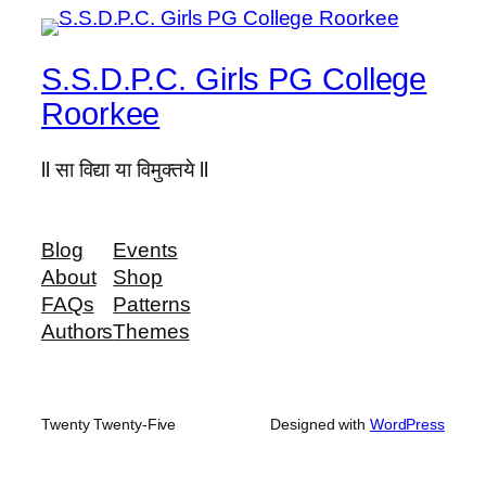
S.S.D.P.C. Girls PG College
Roorkee
ll सा विद्या या विमुक्तये ll
Blog
Events
About
Shop
FAQs
Patterns
Authors
Themes
Twenty Twenty-Five
Designed with
WordPress