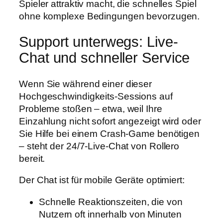
Spieler attraktiv macht, die schnelles Spiel
ohne komplexe Bedingungen bevorzugen.
Support unterwegs: Live-
Chat und schneller Service
Wenn Sie während einer dieser
Hochgeschwindigkeits-Sessions auf
Probleme stoßen – etwa, weil Ihre
Einzahlung nicht sofort angezeigt wird oder
Sie Hilfe bei einem Crash-Game benötigen
– steht der 24/7-Live-Chat von Rollero
bereit.
Der Chat ist für mobile Geräte optimiert:
Schnelle Reaktionszeiten, die von
Nutzern oft innerhalb von Minuten