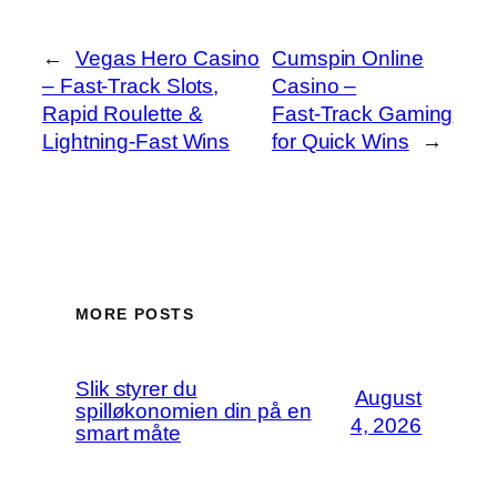
←
Vegas Hero Casino
Cumspin Online
– Fast‑Track Slots,
Casino –
Rapid Roulette &
Fast‑Track Gaming
Lightning‑Fast Wins
for Quick Wins
→
MORE POSTS
Slik styrer du
August
spilløkonomien din på en
4, 2026
smart måte