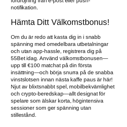
fördröjning från e-post eller push-
notifikation.
Hämta Ditt Välkomstbonus!
Om du är redo att kasta dig in i snabb
spänning med omedelbara utbetalningar
och utan app-hassle, registrera dig på
55Bet idag. Använd välkomstbonusen—
upp till €100 matchat på din första
insättning—och börja snurra på de snabba
vinstslotsen innan nästa kaffe paus är här!
Njut av blixtsnabbt spel, mobilbekvämlighet
och crypto‑beredskap—allt designat för
spelare som älskar korta, högintensiva
sessioner som ger spänning utan
stillestånd.