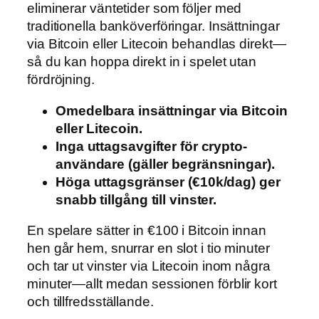
eliminerar väntetider som följer med
traditionella banköverföringar. Insättningar
via Bitcoin eller Litecoin behandlas direkt—
så du kan hoppa direkt in i spelet utan
fördröjning.
Omedelbara insättningar via Bitcoin
eller Litecoin.
Inga uttagsavgifter för crypto-
användare (gäller begränsningar).
Höga uttagsgränser (€10k/dag) ger
snabb tillgång till vinster.
En spelare sätter in €100 i Bitcoin innan
hen går hem, snurrar en slot i tio minuter
och tar ut vinster via Litecoin inom några
minuter—allt medan sessionen förblir kort
och tillfredsställande.