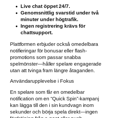
Live chat öppet 24/7.
Genomsnittlig svarstid under två
minuter under högtrafik.
Ingen registrering krävs för
chattsupport.
Plattformen erbjuder också omedelbara
notifieringar för bonusar eller flash-
promotions som passar snabba
spelmönster—håller spelare engagerade
utan att tvinga fram längre åtaganden.
Användarupplevelse i Fokus
En spelare som får en omedelbar
notification om en “Quick Spin”-kampanj
kan lägga till den i sin kundvagn inom
sekunder och börja spela direkt—ingen