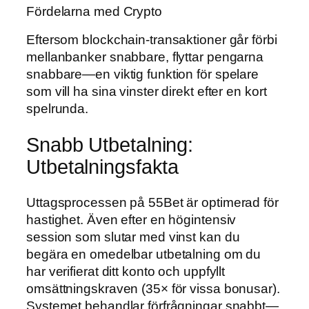
Fördelarna med Crypto
Eftersom blockchain-transaktioner går förbi
mellanbanker snabbare, flyttar pengarna
snabbare—en viktig funktion för spelare
som vill ha sina vinster direkt efter en kort
spelrunda.
Snabb Utbetalning:
Utbetalningsfakta
Uttagsprocessen på 55Bet är optimerad för
hastighet. Även efter en högintensiv
session som slutar med vinst kan du
begära en omedelbar utbetalning om du
har verifierat ditt konto och uppfyllt
omsättningskraven (35× för vissa bonusar).
Systemet behandlar förfrågningar snabbt—