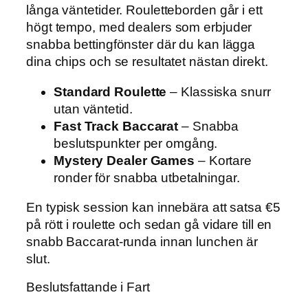
långa väntetider. Rouletteborden går i ett
högt tempo, med dealers som erbjuder
snabba bettingfönster där du kan lägga
dina chips och se resultatet nästan direkt.
Standard Roulette
– Klassiska snurr
utan väntetid.
Fast Track Baccarat
– Snabba
beslutspunkter per omgång.
Mystery Dealer Games
– Kortare
ronder för snabba utbetalningar.
En typisk session kan innebära att satsa €5
på rött i roulette och sedan gå vidare till en
snabb Baccarat-runda innan lunchen är
slut.
Beslutsfattande i Fart