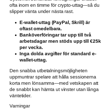
ofta inom en timme för crypto-uttag—så du
slipper vänta under nästa rast.
E-wallet-uttag (PayPal, Skrill) är
oftast omedelbara.
Banköverföringar tar upp till två
arbetsdagar men stöds upp till €25k
per vecka.
Inga dolda avgifter för standard e-
wallet-uttag.
Den snabba utbetalningsmöjligheten
uppmuntrar spelare att hålla sessionerna
korta men lönsamma—med vetskapen att
de snabbt kan hämta ut vinster utan långa
väntetider.
Varningar