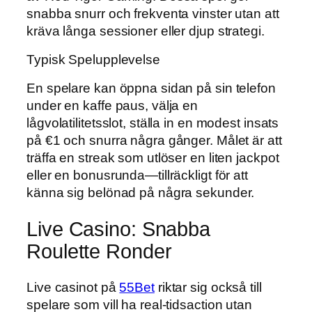
snabba snurr och frekventa vinster utan att
kräva långa sessioner eller djup strategi.
Typisk Spelupplevelse
En spelare kan öppna sidan på sin telefon
under en kaffe paus, välja en
lågvolatilitetsslot, ställa in en modest insats
på €1 och snurra några gånger. Målet är att
träffa en streak som utlöser en liten jackpot
eller en bonusrunda—tillräckligt för att
känna sig belönad på några sekunder.
Live Casino: Snabba
Roulette Ronder
Live casinot på
55Bet
riktar sig också till
spelare som vill ha real‑tidsaction utan