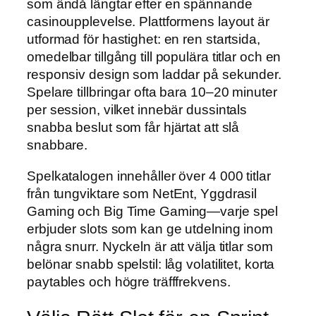
som ändå längtar efter en spännande
casinoupplevelse. Plattformens layout är
utformad för hastighet: en ren startsida,
omedelbar tillgång till populära titlar och en
responsiv design som laddar på sekunder.
Spelare tillbringar ofta bara 10–20 minuter
per session, vilket innebär dussintals
snabba beslut som får hjärtat att slå
snabbare.
Spelkatalogen innehåller över 4 000 titlar
från tungviktare som NetEnt, Yggdrasil
Gaming och Big Time Gaming—varje spel
erbjuder slots som kan ge utdelning inom
några snurr. Nyckeln är att välja titlar som
belönar snabb spelstil: låg volatilitet, korta
paytables och högre träfffrekvens.