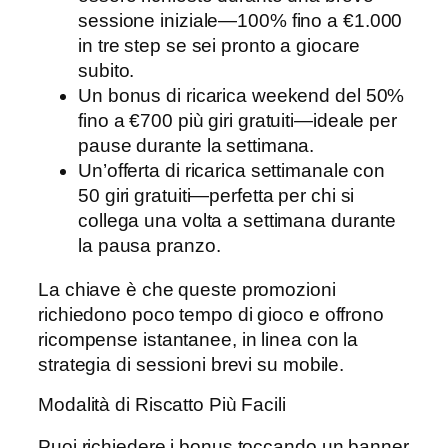
sessione iniziale—100% fino a €1.000
in tre step se sei pronto a giocare
subito.
Un bonus di ricarica weekend del 50%
fino a €700 più giri gratuiti—ideale per
pause durante la settimana.
Un’offerta di ricarica settimanale con
50 giri gratuiti—perfetta per chi si
collega una volta a settimana durante
la pausa pranzo.
La chiave è che queste promozioni
richiedono poco tempo di gioco e offrono
ricompense istantanee, in linea con la
strategia di sessioni brevi su mobile.
Modalità di Riscatto Più Facili
Puoi richiedere i bonus toccando un banner