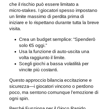
che il rischio può essere limitato a
micro‑stakes. I giocatori spesso impostano
un limite massimo di perdita prima di
iniziare e lo rispettano durante tutta la breve
visita.
Crea un budget semplice: “Spenderò
solo €5 oggi.”
Usa la funzione di auto‑uscita una
volta raggiunto il limite.
Scegli giochi a bassa volatilità per
vincite più costanti.
Questo approccio bilancia eccitazione e
sicurezza—i giocatori vincono o perdono
poco, ma sentono comunque l’emozione di
ogni spin.
Perché Funziona per il Gioco Rapido