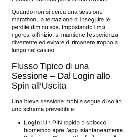
Quando non si cerca una sessione
marathon, la tentazione di inseguire le
perdite diminuisce. Impostando limiti
rigorosi all’inizio, si mantiene l’esperienza
divertente ed evitare di rimanere troppo a
lungo nel casino.
Flusso Tipico di una
Sessione – Dal Login allo
Spin all’Uscita
Una breve sessione mobile segue di solito
uno schema prevedibile:
Login:
Un PIN rapido o sblocco
biometrico apre l’app istantaneamente.