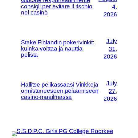
Giocare responsabilmente
consigli per evitare il rischio
4,
nel casinò
2026
July
Stake Finlandin pokerivinkit:
kuinka voittaa ja nauttia
31,
pelistä
2026
July
Hallitse pelikassaasi Vinkkejä
onnistuneeseen pelaamiseen
27,
casino-maailmassa
2026