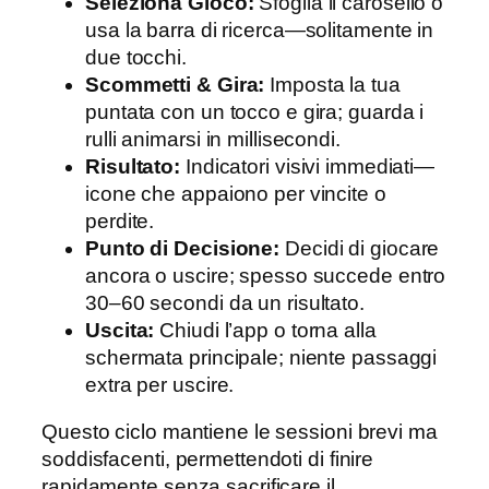
Seleziona Gioco:
Sfoglia il carosello o
usa la barra di ricerca—solitamente in
due tocchi.
Scommetti & Gira:
Imposta la tua
puntata con un tocco e gira; guarda i
rulli animarsi in millisecondi.
Risultato:
Indicatori visivi immediati—
icone che appaiono per vincite o
perdite.
Punto di Decisione:
Decidi di giocare
ancora o uscire; spesso succede entro
30–60 secondi da un risultato.
Uscita:
Chiudi l’app o torna alla
schermata principale; niente passaggi
extra per uscire.
Questo ciclo mantiene le sessioni brevi ma
soddisfacenti, permettendoti di finire
rapidamente senza sacrificare il