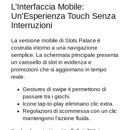
L’Interfaccia Mobile:
Un’Esperienza Touch Senza
Interruzioni
La versione mobile di Slots Palace è
costruita intorno a una navigazione
semplice. La schermata principale presenta
un carosello di slot in evidenza e
promozioni che si aggiornano in tempo
reale.
Gestures di swipe ti permettono di
passare tra i giochi.
Icone tap‑to‑play eliminano clic extra.
Regolazioni di scommessa con un clic
mantengono l’azione fluida.