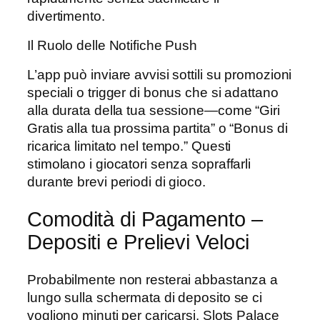
divertimento.
Il Ruolo delle Notifiche Push
L’app può inviare avvisi sottili su promozioni
speciali o trigger di bonus che si adattano
alla durata della tua sessione—come “Giri
Gratis alla tua prossima partita” o “Bonus di
ricarica limitato nel tempo.” Questi
stimolano i giocatori senza sopraffarli
durante brevi periodi di gioco.
Comodità di Pagamento –
Depositi e Prelievi Veloci
Probabilmente non resterai abbastanza a
lungo sulla schermata di deposito se ci
vogliono minuti per caricarsi. Slots Palace