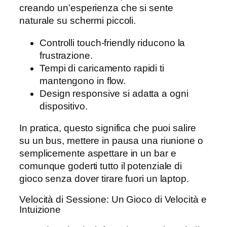
creando un’esperienza che si sente
naturale su schermi piccoli.
Controlli touch‑friendly riducono la
frustrazione.
Tempi di caricamento rapidi ti
mantengono in flow.
Design responsive si adatta a ogni
dispositivo.
In pratica, questo significa che puoi salire
su un bus, mettere in pausa una riunione o
semplicemente aspettare in un bar e
comunque goderti tutto il potenziale di
gioco senza dover tirare fuori un laptop.
Velocità di Sessione: Un Gioco di Velocità e
Intuizione