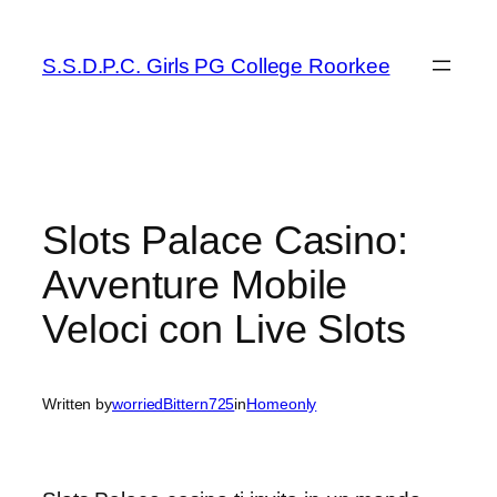
Skip
to
S.S.D.P.C. Girls PG College Roorkee
content
Slots Palace Casino:
Avventure Mobile
Veloci con Live Slots
Written by
worriedBittern725
in
Homeonly