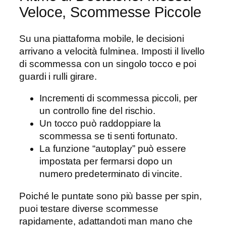
Veloce, Scommesse Piccole
Su una piattaforma mobile, le decisioni
arrivano a velocità fulminea. Imposti il livello
di scommessa con un singolo tocco e poi
guardi i rulli girare.
Incrementi di scommessa piccoli, per
un controllo fine del rischio.
Un tocco può raddoppiare la
scommessa se ti senti fortunato.
La funzione “autoplay” può essere
impostata per fermarsi dopo un
numero predeterminato di vincite.
Poiché le puntate sono più basse per spin,
puoi testare diverse scommesse
rapidamente, adattandoti man mano che