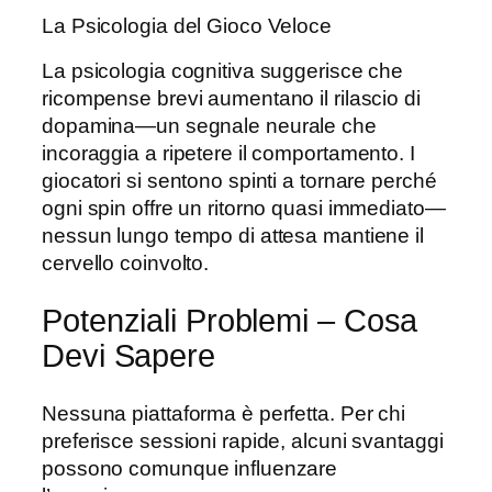
La Psicologia del Gioco Veloce
La psicologia cognitiva suggerisce che
ricompense brevi aumentano il rilascio di
dopamina—un segnale neurale che
incoraggia a ripetere il comportamento. I
giocatori si sentono spinti a tornare perché
ogni spin offre un ritorno quasi immediato—
nessun lungo tempo di attesa mantiene il
cervello coinvolto.
Potenziali Problemi – Cosa
Devi Sapere
Nessuna piattaforma è perfetta. Per chi
preferisce sessioni rapide, alcuni svantaggi
possono comunque influenzare