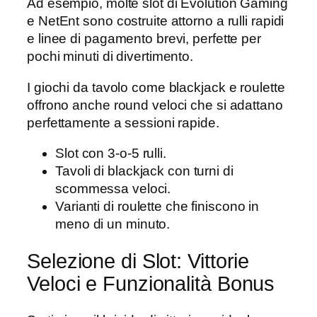
Ad esempio, molte slot di Evolution Gaming
e NetEnt sono costruite attorno a rulli rapidi
e linee di pagamento brevi, perfette per
pochi minuti di divertimento.
I giochi da tavolo come blackjack e roulette
offrono anche round veloci che si adattano
perfettamente a sessioni rapide.
Slot con 3‑o‑5 rulli.
Tavoli di blackjack con turni di
scommessa veloci.
Varianti di roulette che finiscono in
meno di un minuto.
Selezione di Slot: Vittorie
Veloci e Funzionalità Bonus