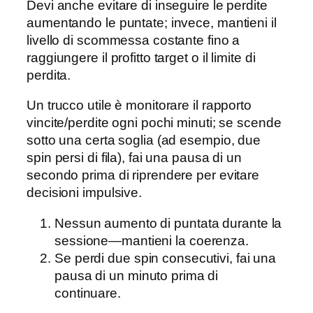
Devi anche evitare di inseguire le perdite
aumentando le puntate; invece, mantieni il
livello di scommessa costante fino a
raggiungere il profitto target o il limite di
perdita.
Un trucco utile è monitorare il rapporto
vincite/perdite ogni pochi minuti; se scende
sotto una certa soglia (ad esempio, due
spin persi di fila), fai una pausa di un
secondo prima di riprendere per evitare
decisioni impulsive.
Nessun aumento di puntata durante la
sessione—mantieni la coerenza.
Se perdi due spin consecutivi, fai una
pausa di un minuto prima di
continuare.