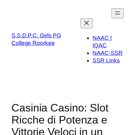
Skip
to
content
S.S.D.P.C. Girls PG
NAAC |
College Roorkee
IQAC
NAAC-SSR
SSR Links
Casinia Casino: Slot
Ricche di Potenza e
Vittorie Veloci in un