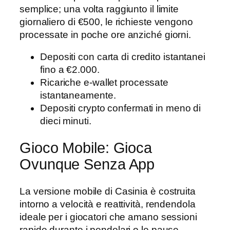
semplice; una volta raggiunto il limite
giornaliero di €500, le richieste vengono
processate in poche ore anziché giorni.
Depositi con carta di credito istantanei
fino a €2.000.
Ricariche e-wallet processate
istantaneamente.
Depositi crypto confermati in meno di
dieci minuti.
Gioco Mobile: Gioca
Ovunque Senza App
La versione mobile di Casinia è costruita
intorno a velocità e reattività, rendendola
ideale per i giocatori che amano sessioni
rapide durante i pendolari o le pause.