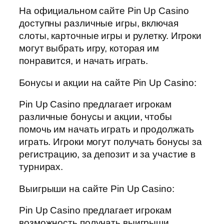
На официальном сайте Pin Up Casino
доступны различные игры, включая
слоты, карточные игры и рулетку. Игроки
могут выбрать игру, которая им
понравится, и начать играть.
Бонусы и акции на сайте Pin Up Casino:
Pin Up Casino предлагает игрокам
различные бонусы и акции, чтобы
помочь им начать играть и продолжать
играть. Игроки могут получать бонусы за
регистрацию, за депозит и за участие в
турнирах.
Выигрыши на сайте Pin Up Casino:
Pin Up Casino предлагает игрокам
возможность получать выигрыши,