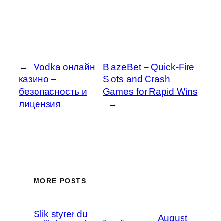
←
Vodka онлайн
BlazeBet – Quick‑Fire
казино –
Slots and Crash
безопасность и
Games for Rapid Wins
лицензия
→
MORE POSTS
Slik styrer du
August