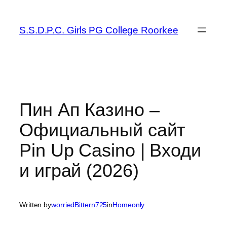
Skip
to
S.S.D.P.C. Girls PG College Roorkee
content
Пин Ап Казино –
Официальный сайт
Pin Up Casino | Входи
и играй (2026)
Written by
worriedBittern725
in
Homeonly