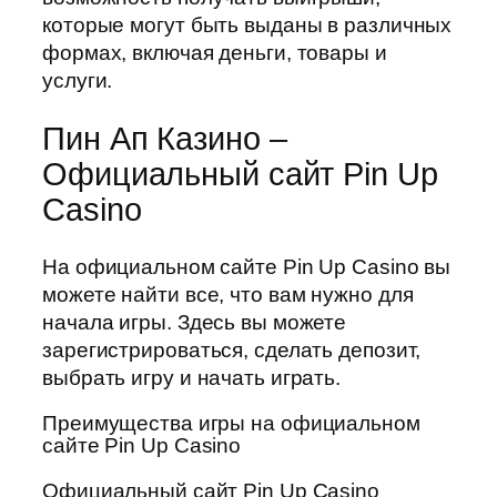
которые могут быть выданы в различных
формах, включая деньги, товары и
услуги.
Пин Ап Казино –
Официальный сайт Pin Up
Casino
На официальном сайте Pin Up Casino вы
можете найти все, что вам нужно для
начала игры. Здесь вы можете
зарегистрироваться, сделать депозит,
выбрать игру и начать играть.
Преимущества игры на официальном
сайте Pin Up Casino
Официальный сайт Pin Up Casino