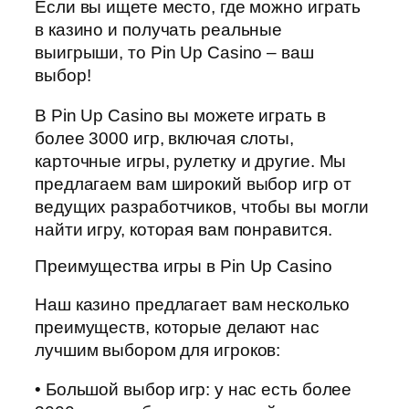
Если вы ищете место, где можно играть
в казино и получать реальные
выигрыши, то Pin Up Casino – ваш
выбор!
В Pin Up Casino вы можете играть в
более 3000 игр, включая слоты,
карточные игры, рулетку и другие. Мы
предлагаем вам широкий выбор игр от
ведущих разработчиков, чтобы вы могли
найти игру, которая вам понравится.
Преимущества игры в Pin Up Casino
Наш казино предлагает вам несколько
преимуществ, которые делают нас
лучшим выбором для игроков:
• Большой выбор игр: у нас есть более