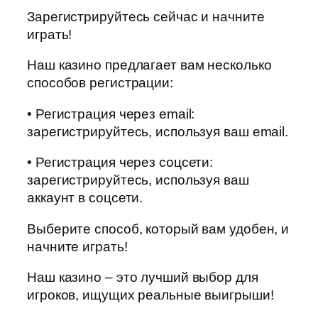
Зарегистрируйтесь сейчас и начните
играть!
Наш казино предлагает вам несколько
способов регистрации:
• Регистрация через email:
зарегистрируйтесь, используя ваш email.
• Регистрация через соцсети:
зарегистрируйтесь, используя ваш
аккаунт в соцсети.
Выберите способ, который вам удобен, и
начните играть!
Наш казино – это лучший выбор для
игроков, ищущих реальные выигрыши!