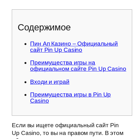
Содержимое
Пин Ап Казино – Официальный
сайт Pin Up Casino
Преимущества игры на
официальном сайте Pin Up Casino
Входи и играй
Преимущества игры в Pin Up
Casino
Если вы ищете официальный сайт Pin
Up Casino, то вы на правом пути. В этом