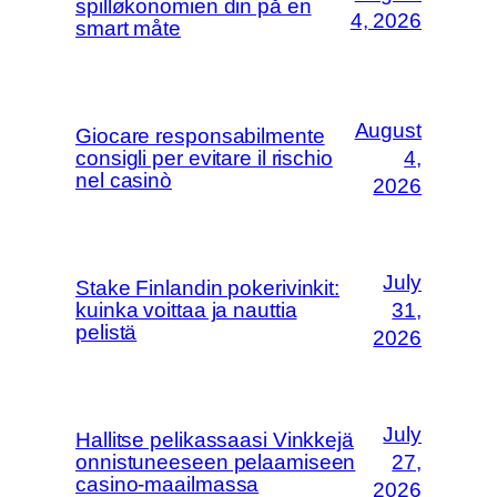
spilløkonomien din på en
4, 2026
smart måte
August
Giocare responsabilmente
consigli per evitare il rischio
4,
nel casinò
2026
July
Stake Finlandin pokerivinkit:
kuinka voittaa ja nauttia
31,
pelistä
2026
July
Hallitse pelikassaasi Vinkkejä
onnistuneeseen pelaamiseen
27,
casino-maailmassa
2026